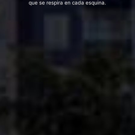
que se respira en cada esquina.